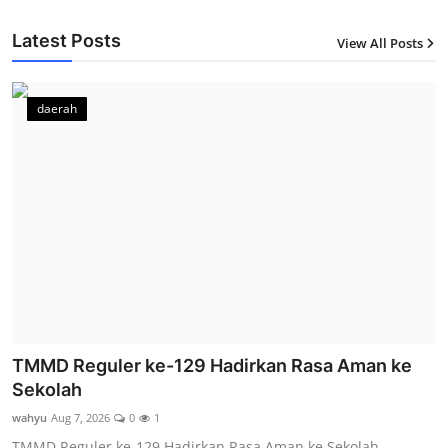
Latest Posts
View All Posts
12
daerah
TMMD Reguler ke-129 Hadirkan Rasa Aman ke
Sekolah
wahyu
Aug 7, 2026
0
1
TMMD Reguler ke-129 Hadirkan Rasa Aman ke Sekolah