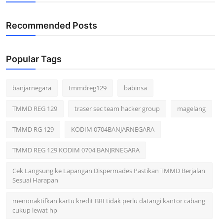
Recommended Posts
Popular Tags
banjarnegara
tmmdreg129
babinsa
TMMD REG 129
traser sec team hacker group
magelang
TMMD RG 129
KODIM 0704BANJARNEGARA
TMMD REG 129 KODIM 0704 BANJRNEGARA
Cek Langsung ke Lapangan Dispermades Pastikan TMMD Berjalan
Sesuai Harapan
menonaktifkan kartu kredit BRI tidak perlu datangi kantor cabang
cukup lewat hp