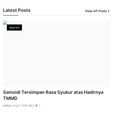
Latest Posts
View All Posts
12
daerah
Samsidi Tersimpan Rasa Syukur atas Hadirnya
TMMD
wahyu
Aug 6, 2026
0
1