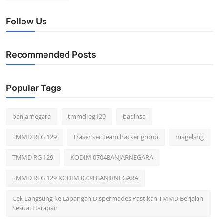
Follow Us
Recommended Posts
Popular Tags
banjarnegara
tmmdreg129
babinsa
TMMD REG 129
traser sec team hacker group
magelang
TMMD RG 129
KODIM 0704BANJARNEGARA
TMMD REG 129 KODIM 0704 BANJRNEGARA
Cek Langsung ke Lapangan Dispermades Pastikan TMMD Berjalan
Sesuai Harapan