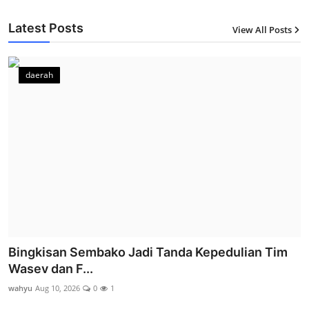
Latest Posts
View All Posts
12
daerah
Bingkisan Sembako Jadi Tanda Kepedulian Tim
Wasev dan F...
wahyu
Aug 10, 2026
0
1