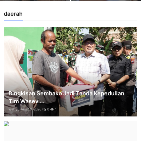
daerah
Bingkisan Sembako Jadi Tanda Kepedulian
Tim Wasev ...
wahyu
Aug 10, 2026
0
1