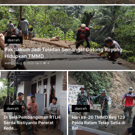
Tiada Hari Tanpa Lapangan Satgas dan Panlak Kawal Rabat Beton TMMD hingga Tuntas
Di Tengah Lelah Canda dan Cerita Satgas TMMD Tetap Mengalir
Tinggal Pengacian Brug TMMD Gumelem Kulon Siap Jadi Penghubung Harapan Warga
Tinggal Selangkah Lagi Rabat Beton TMMD Gumelem Kulon Capai 88 Persen
Pak Waryo Tak Hanya Mengawasi Ia Ikut Memastikan Jalan TMMD Terus Bergerak
daerah
Tangan Sagi Triyono di Balik Kokohnya Pos Kamling TMMD Gumelem Kulon
Pak Sakum Jadi Teladan Semangat Gotong Royong
Hidupkan TMMD
Bingkisan Sembako Jadi Tanda Kepedulian Tim Wasev dan Forkopimda Hangatkan Warga Gumelem Kulon
wahyu
Aug 6, 2026
0
4
Dandim Nodelismen Hulu Dampingi Tim Wasev Saksikan Perubahan RTLH Pak Toid
daerah
daerah
Di Sela Pembangunan RTLH
Hari ke-20 TMMD Reg 129
Serda Ristiyanto Pererat
Pelda Ratam Tetap Setia di
Kede...
Bal...