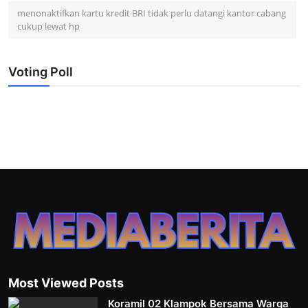
menonaktifkan kartu kredit BRI tidak perlu datangi kantor cabang
cukup lewat hp
Voting Poll
Most Viewed Posts
Koramil 02 Klampok Bersama Warga