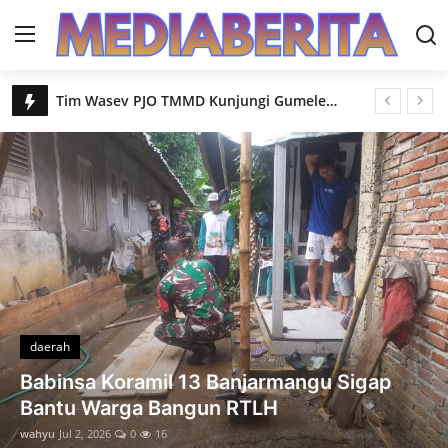
Tim Wasev PJO TMMD Kunjungi Gumelem Kulon Apresiasi Kemanunggalan TNI dan Rakyat
Login
Register
Di Bawah Cahaya Malam Tugu Prasasti TMMD Mulai Diwujudkan
Dua Bocah Kembar Minta Salim Hangatkan Suasana TMMD Gumelem Kulon
Home
Lantai Mulai Berkeramik RTLH Pak Toid Capai 75 Persen
daerah
Demi Jalan Warga Satgas dan Warga Rela Lembur hingga Malam
Langsir Semen Dukung Pengecoran Rabat Beton TMMD
Gallery
Tak Kenal Lelah Pos Kamling TMMD Gumelem Kulon Capai 85 Persen
Contact
Enam Talud Rampung 100 Persen Gumelem Kulon Makin Kokoh
Tak Hanya Bangun Jalan Kopka Wahid Turut Dampingi Posyandu Warga Gumelem Kulon
daerah
Rumah Pak Toid Mulai Berkeramik Jamban Baru Lengkapi Harapan Keluarga
Babinsa Koramil 13 Banjarmangu Sigap
Bekisting Brug Dipasang Satgas TMMD Pastikan Plat Beton Kokoh
Bantu Warga Bangun RTLH
Sudah Alus Gara-Gara TNI Pak Har Rasakan Perubahan Jalan Gumelem Kulon
wahyu
Jul 2, 2026
0
16