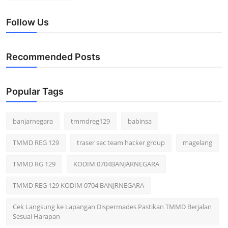
Follow Us
Recommended Posts
Popular Tags
banjarnegara
tmmdreg129
babinsa
TMMD REG 129
traser sec team hacker group
magelang
TMMD RG 129
KODIM 0704BANJARNEGARA
TMMD REG 129 KODIM 0704 BANJRNEGARA
Cek Langsung ke Lapangan Dispermades Pastikan TMMD Berjalan
Sesuai Harapan