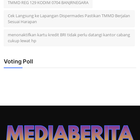
TMMD REG 129 KODIM 0704 BANJRNEGARA
Cek Langsung ke Lapangan Dispermades Pastikan TMMD Berjalan
Sesuai Harapan
menonaktifkan kartu kredit BRI tidak perlu datangi kantor cabang
cukup lewat hp
Voting Poll