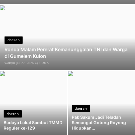
Saling Bahu Membahu Semangat Gotong Royong Hidupkan TMMD di Gumelem Kulon
Pak Waryo Bersyukur TMMD Wujudkan Harapan Lama Warga Gumelem Kulon
Tak Ada yang Berpangku Tangan Warga Gumelem Kulon Berbagi Tugas Demi Sukseskan TMMD
TNI Polri dan Warga Gumelem Kulon Bersatu Jalan Impian Terus Dibangun
Perkuat Bekisting Pak Madrohim Pastikan Cor Beton TMMD Tetap Kokoh
daerah
Tangan Terampil Tukang Bentuk Bekisting Plat Beton TMMD Siap Dicor
Ronda Malam Pererat Kemanunggalan TNI dan Warga
di Gumelem Kulon
Di Tengah TMMD Serka Suwondo Turun ke Sawah Bantu Warga Panen Padi
wahyu
Jul 27, 2026
0
5
Tak Hanya Bangun Jalan Kopka Wahid Turut Dampingi Posyandu Warga Gumelem Kulon
daerah
daerah
Pak Sakum Jadi Teladan
Budaya Lokal Sambut TMMD
Semangat Gotong Royong
Reguler ke-129
Hidupkan...