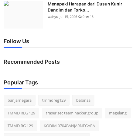
Menapaki Harapan dari Dusun Kunir
Dandim dan Forko...
wahyu
Jul 15, 2026
0
13
Follow Us
Recommended Posts
Popular Tags
banjarnegara
tmmdreg129
babinsa
TMMD REG 129
traser sec team hacker group
magelang
TMMD RG 129
KODIM 0704BANJARNEGARA