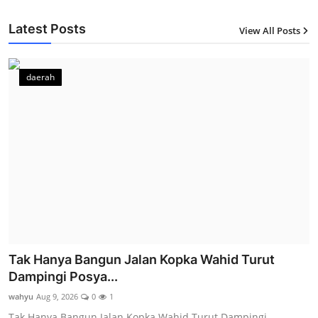
Latest Posts
View All Posts
12
daerah
Tak Hanya Bangun Jalan Kopka Wahid Turut
Dampingi Posya...
wahyu
Aug 9, 2026
0
1
Tak Hanya Bangun Jalan Kopka Wahid Turut Dampingi