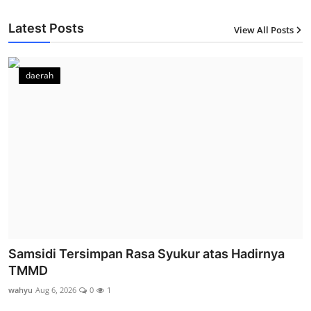
Latest Posts
View All Posts
12
daerah
Samsidi Tersimpan Rasa Syukur atas Hadirnya
TMMD
wahyu
Aug 6, 2026
0
1