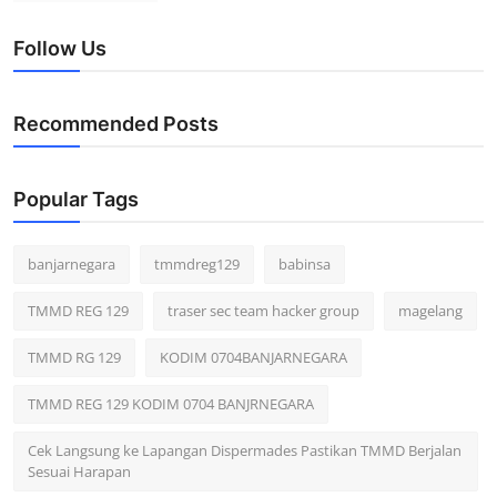
Follow Us
Recommended Posts
Popular Tags
banjarnegara
tmmdreg129
babinsa
TMMD REG 129
traser sec team hacker group
magelang
TMMD RG 129
KODIM 0704BANJARNEGARA
TMMD REG 129 KODIM 0704 BANJRNEGARA
Cek Langsung ke Lapangan Dispermades Pastikan TMMD Berjalan
Sesuai Harapan