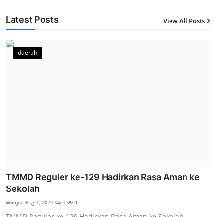
Latest Posts
View All Posts
12
daerah
TMMD Reguler ke-129 Hadirkan Rasa Aman ke
Sekolah
wahyu
Aug 7, 2026
0
1
TMMD Reguler ke-129 Hadirkan Rasa Aman ke Sekolah