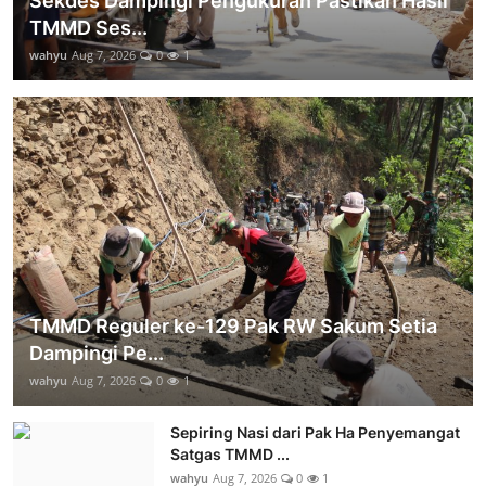
Sekdes Dampingi Pengukuran Pastikan Hasil
TMMD Ses...
wahyu
Aug 7, 2026
0
1
TMMD Reguler ke-129 Pak RW Sakum Setia
Dampingi Pe...
wahyu
Aug 7, 2026
0
1
Sepiring Nasi dari Pak Ha Penyemangat
Satgas TMMD ...
wahyu
Aug 7, 2026
0
1