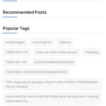
Recommended Posts
Popular Tags
banjarnegara
tmmdreg129
babinsa
TMMD REG 129
traser sec team hacker group
magelang
TMMD RG 129
KODIM 0704BANJARNEGARA
TMMD REG 129 KODIM 0704 BANJRNEGARA
Cek Langsung ke Lapangan Dispermades Pastikan TMMD Berjalan
Sesuai Harapan
menonaktifkan kartu kredit BRI tidak perlu datangi kantor cabang
cukup lewat hp