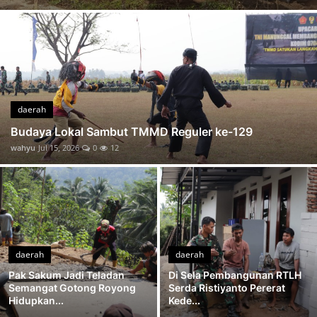
Senyum Noval di Jalan TMMD Harapan Kecil Menuju Masa Depan yang Lebih Mudah
Panlak Wondo Perkuat Kebersamaan dengan Satgas
Pak Sakum Jadi Teladan Semangat Gotong Royong Hidupkan TMMD
Pikulan Bambu Satukan Langkah Praka Ari dan Tono Antar Adukan Demi Jalan Desa
Ketua RW 09 Setia Mengawas Demi Hasil TMMD yang Berkualitas
Papan di Pundak Kekompakan Warga Gumelem Kulon Menguatkan TMMD
daerah
Pos Kamling Capai 65 Persen Semangat Gotong Royong Perkuat Keamanan Desa
Budaya Lokal Sambut TMMD Reguler ke-129
wahyu
Jul 15, 2026
0
12
TMMD Reguler ke-129 Hadirkan Rasa Aman ke Sekolah
daerah
daerah
Pak Sakum Jadi Teladan
Di Sela Pembangunan RTLH
Semangat Gotong Royong
Serda Ristiyanto Pererat
Hidupkan...
Kede...