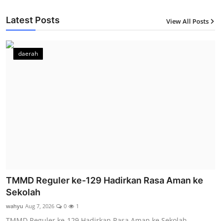
Latest Posts
View All Posts
12
daerah
TMMD Reguler ke-129 Hadirkan Rasa Aman ke
Sekolah
wahyu
Aug 7, 2026
0
1
TMMD Reguler ke-129 Hadirkan Rasa Aman ke Sekolah