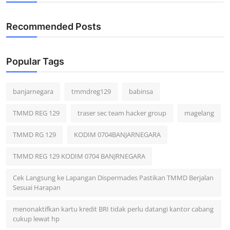
Recommended Posts
Popular Tags
banjarnegara
tmmdreg129
babinsa
TMMD REG 129
traser sec team hacker group
magelang
TMMD RG 129
KODIM 0704BANJARNEGARA
TMMD REG 129 KODIM 0704 BANJRNEGARA
Cek Langsung ke Lapangan Dispermades Pastikan TMMD Berjalan
Sesuai Harapan
menonaktifkan kartu kredit BRI tidak perlu datangi kantor cabang
cukup lewat hp