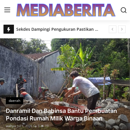
Sekdes Dampingi Pengukuran Pastikan Hasil TMMD Sesuai Standar
Login
Register
TMMD Reguler ke-129 Pak RW Sakum Setia Dampingi Pembangunan Desa
Sepiring Nasi dari Pak Ha Penyemangat Satgas TMMD di Tengah Terik Matahari
Home
Kompak Isi Molen Warga dan Satgas Berpacu Wujudkan Jalan Impian Desa
daerah
Semangat Satgas Tak Surut Demi Rampungkan TMMD
Dua Orang Satu Angkong Kekompakan Warga Taklukkan Tanjakan di Lokasi TMMD
Gallery
Sentuhan Akhir di Permukaan Beton Ketelitian Samsi Menentukan Kualitas Jalan TMMD
Contact
Talud Pertama Rampung Langkah Nyata TMMD Lindungi Jalan Desa
Samsidi Tersimpan Rasa Syukur atas Hadirnya TMMD
daerah
Geser Molen Demi Kelancaran Cor Pak Eko Tak Kenal Lelah Bantu TMMD
Babinsa Koramil 13 Banjarmangu Sigap
Mbah Hadi Tak Mau Tinggal Diam Ikut Bergotong Royong Demi Jalan Impian Desa
Bantu Warga Bangun RTLH
Senyum Noval di Jalan TMMD Harapan Kecil Menuju Masa Depan yang Lebih Mudah
wahyu
Jul 2, 2026
0
15